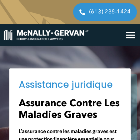
Skip
to
(613) 238-1424
content
To
Accueil
Na
Notre processus j
Assistance juridique
Type de Dossiers
Assurance Contre Les
Avocats
Maladies Graves
Contactez-nous
L’assurance contre les maladies graves est
une protection financière essentielle pour