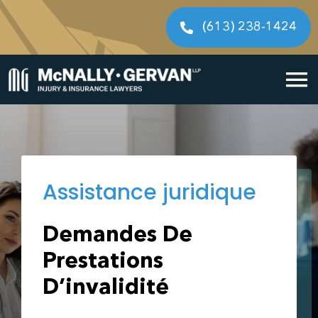
Skip
to
(613) 238-1424
content
To
Accueil
Na
Notre processus j
Assistance juridique
Type de Dossiers
Demandes De
Avocats
Prestations
Contactez-nous
D’invalidité